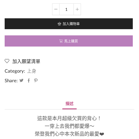
簡
約
條
加入購物車
紋
背
心
馬上購買
⭐️
超
百
加入願望清單
搭
背
Category:
上身
心
數
Share:
量
描述
這款是本月超級欠買的背心！
一穿上去我們都愛爆～
榮登我們心中本次新品的最愛❤️