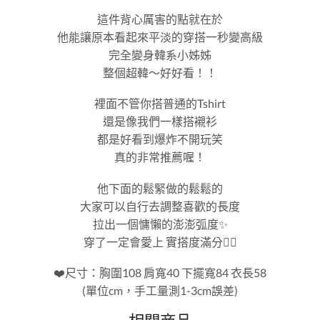
這件背心厲害的點就在於
他能讓原本看起來平淡的穿搭一秒變高級
完全變身韓系小姊姊
整個超韓～好好看！！
裡面不管你搭普通的Tshirt
還是像我們一樣搭襯衫
都是好看到爆炸不開玩笑
真的非常推薦喔！
他下面的鬆緊做的鬆鬆的
大家可以自行去調整喜歡的長度
拉出一個慵懶的澎澎弧度✨
穿了一定會愛上 實搭度滿分👍🏻
❤️尺寸：胸圍108 肩寬40 下擺寬84 衣長58
(單位cm，手工量測1-3cm誤差)