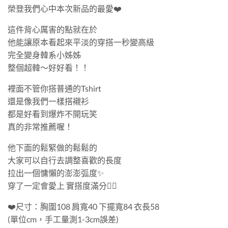
榮登我們心中本次新品的最愛❤️
這件背心厲害的點就在於
他能讓原本看起來平淡的穿搭一秒變高級
完全變身韓系小姊姊
整個超韓～好好看！！
裡面不管你搭普通的Tshirt
還是像我們一樣搭襯衫
都是好看到爆炸不開玩笑
真的非常推薦喔！
他下面的鬆緊做的鬆鬆的
大家可以自行去調整喜歡的長度
拉出一個慵懶的澎澎弧度✨
穿了一定會愛上 實搭度滿分👍🏻
❤️尺寸：胸圍108 肩寬40 下擺寬84 衣長58
(單位cm，手工量測1-3cm誤差)