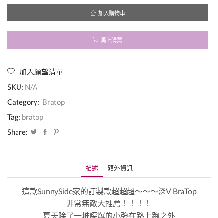
深
Ｖ
加入購物車
爆
乳
Bratop！
馬上購買
無
敵
百
加入願望清單
搭
夏
SKU:
N/A
日
必
Category:
Bratop
備
Tag:
bratop
訂
製
Share:
款
數
量
描述
額外資訊
這款SunnySide家的訂製款超超超～～～深V BraTop
非常無敵大推薦！！！！
夏天除了一堆噁爆的小強在路上跑之外