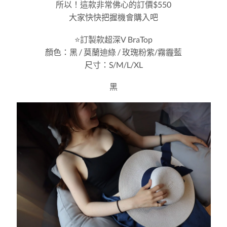
所以！這款非常佛心的訂價$550
大家快快把握機會購入吧
⭐️訂製款超深V BraTop
顏色：黑 / 莫蘭迪綠 / 玫瑰粉紫/霧霾藍
尺寸：S/M/L/XL
黑