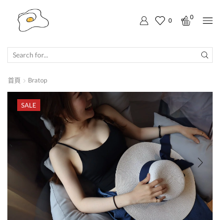
0
0
SEARCH
INPUT
首頁
Bratop
SALE