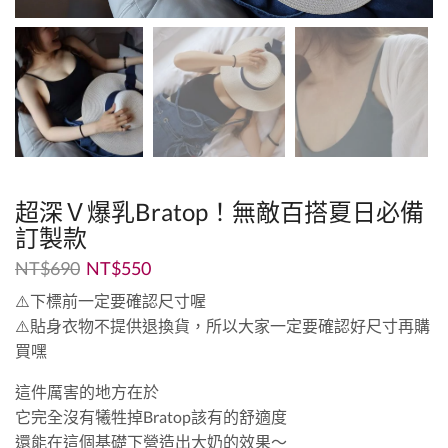
超深Ｖ爆乳Bratop！無敵百搭夏日必備
訂製款
NT$
690
NT$
550
⚠️下標前一定要確認尺寸喔
⚠️貼身衣物不提供退換貨，所以大家一定要確認好尺寸再購
買嘿
這件厲害的地方在於
它完全沒有犧牲掉Bratop該有的舒適度
還能在這個基礎下營造出大奶的效果～