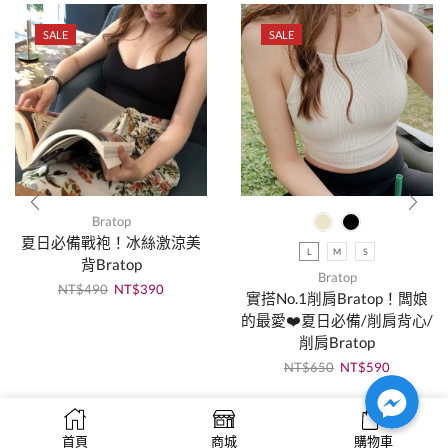
SALE
SALE
Bratop
夏日必備戰袍！冰絲激涼美
L
M
S
背Bratop
Bratop
NT$
490
NT$
390
實搭No.1削肩Bratop！闆娘
的最愛❤️夏日必備/削肩背心/
削肩Bratop
NT$
650
NT$
590
Facebook Messenger
Facebook Messenger
Facebook Messenger
0
首頁
商城
購物車