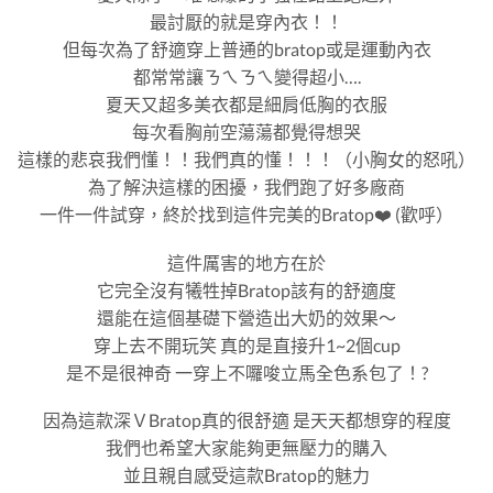
最討厭的就是穿內衣！！
但每次為了舒適穿上普通的bratop或是運動內衣
都常常讓ㄋㄟㄋㄟ變得超小….
夏天又超多美衣都是細肩低胸的衣服
每次看胸前空蕩蕩都覺得想哭
這樣的悲哀我們懂！！我們真的懂！！！（小胸女的怒吼）
為了解決這樣的困擾，我們跑了好多廠商
一件一件試穿，終於找到這件完美的Bratop❤️ (歡呼）
這件厲害的地方在於
它完全沒有犧牲掉Bratop該有的舒適度
還能在這個基礎下營造出大奶的效果～
穿上去不開玩笑 真的是直接升1~2個cup
是不是很神奇 一穿上不囉唆立馬全色系包了！?
因為這款深ＶBratop真的很舒適 是天天都想穿的程度
我們也希望大家能夠更無壓力的購入
並且親自感受這款Bratop的魅力