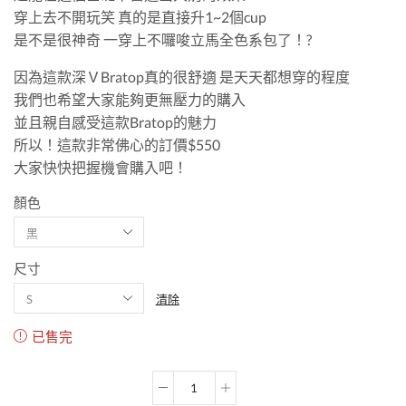
穿上去不開玩笑 真的是直接升1~2個cup
是不是很神奇 一穿上不囉唆立馬全色系包了！?
因為這款深ＶBratop真的很舒適 是天天都想穿的程度
我們也希望大家能夠更無壓力的購入
並且親自感受這款Bratop的魅力
所以！這款非常佛心的訂價$550
大家快快把握機會購入吧！
顏色
尺寸
清除
已售完
超