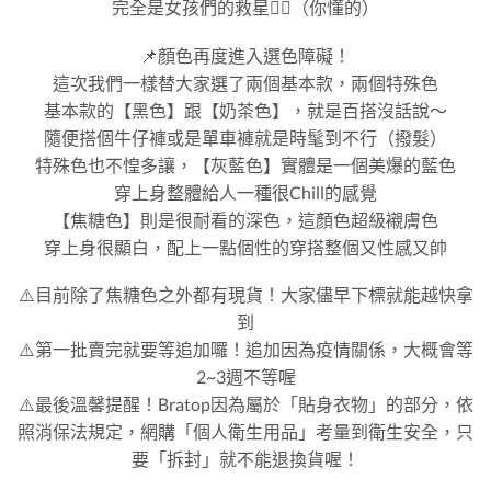
完全是女孩們的救星👌🏻（你懂的）
📌顏色再度進入選色障礙！
這次我們一樣替大家選了兩個基本款，兩個特殊色
基本款的【黑色】跟【奶茶色】，就是百搭沒話說～
隨便搭個牛仔褲或是單車褲就是時髦到不行（撥髮）
特殊色也不惶多讓，【灰藍色】實體是一個美爆的藍色
穿上身整體給人一種很Chill的感覺
【焦糖色】則是很耐看的深色，這顏色超級襯膚色
穿上身很顯白，配上一點個性的穿搭整個又性感又帥
⚠️目前除了焦糖色之外都有現貨！大家儘早下標就能越快拿
到
⚠️第一批賣完就要等追加囉！追加因為疫情關係，大概會等
2~3週不等喔
⚠️最後溫馨提醒！Bratop因為屬於「貼身衣物」的部分，依
照消保法規定，網購「個人衛生用品」考量到衛生安全，只
要「拆封」就不能退換貨喔！