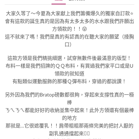
大家久等了～今夏為大家獻上我們籌備爆久的獨家自訂款⭐️
會有這款的誕生真的是因為有太多太多的水水跟我們許願出
方領款的！！😝
這不就來了嗎！我們是真的有認真的在聽大家的願望（捶胸
口）
這款方領是我們精挑細選，試穿無數件後最滿意的版型！
布料一樣是我們招牌的ＱＱ布料，有買過我們家平口或是U
領款的就知道
有點類似運動服飾的那種Ｑ彈布料，穿過的都說讚！
另外因為我們的Bratop磅數都很夠，穿起來支撐性真的一極
棒
ㄋㄟㄋㄟ都能好好的收納並集中起來！此外方領還有個最棒
的地方
那就是…它很遮覆乳！！肩帶粗粗那兩條完美的把討人厭的
副乳通通擋起來👍🏻