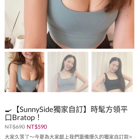
🍳【SunnySide獨家自訂】時髦方領平
口Bratop！
NT$
690
NT$
590
大家久等了～今夏為大家獻上我們籌備爆久的獨家自訂款⭐️