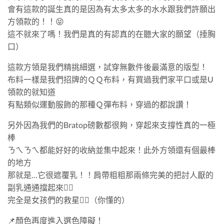
會有這款的誕生真的是因為有太多太多的水水跟我們許願出
方領款的！！😝
這不就來了嗎！我們是真的有認真的在聽大家的願望（捶胸
口）
這款方領是我們精挑細選，試穿無數件後最滿意的版型！
布料一樣是我們招牌的ＱＱ布料，有買過我們家平口或是U
領款的就知道
有點類似運動服飾的那種Ｑ彈布料，穿過的都說讚！
另外因為我們的Bratop磅數都很夠，穿起來支撐性真的一極
棒
ㄋㄟㄋㄟ都能好好的收納並集中起來！此外方領還有個最棒
的地方
那就是…它很遮覆乳！！肩帶粗粗那兩條完美的把討人厭的
副乳通通擋起來👍🏻
完全是女孩們的救星👌🏻（你懂的）
📌顏色再度進入選色障礙！