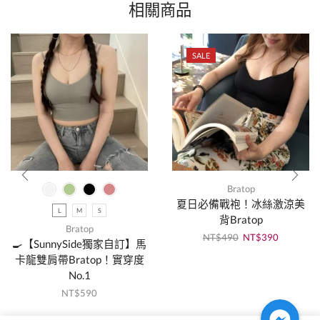
相關商品
SALE
Bratop
夏日必備戰袍！冰絲激涼美
L
M
S
背Bratop
Bratop
NT$
490
NT$
390
🍳【SunnySide獨家自訂】馬
卡龍雙肩帶Bratop！實穿度
No.1
NT$
590
Facebook Messenger
Facebook Messenger
Facebook Messenger