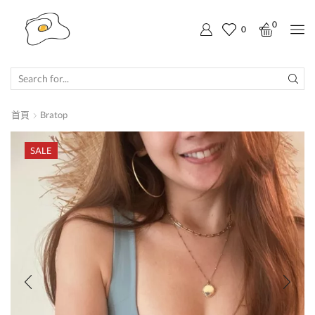
0
0
SEARCH
INPUT
首頁
Bratop
SALE