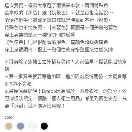
這次我們一樣替大家選了兩個基本款，兩個特殊色
基本款的【黑色】跟【奶茶色】，就是百搭沒話說～
隨便搭個牛仔褲或是單車褲就是時髦到不行（撥髮）
特殊色也不惶多讓，【灰藍色】實體是一個美爆的藍色
穿上身整體給人一種很Chill的感覺
【焦糖色】則是很耐看的深色，這顏色超級襯膚色
穿上身很顯白，配上一點個性的穿搭整個又性感又帥
⚠️目前除了焦糖色之外都有現貨！大家儘早下標就能越快拿
到
⚠️第一批賣完就要等追加囉！追加因為疫情關係，大概會等
2~3週不等喔
⚠️最後溫馨提醒！Bratop因為屬於「貼身衣物」的部分，依
照消保法規定，網購「個人衛生用品」考量到衛生安全，只
要「拆封」就不能退換貨喔！
color