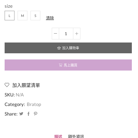
size
L
M
S
清除
🍳
【SunnySide
獨
加入購物車
家
自
訂】
馬上購買
時
髦
方
加入願望清單
領
平
SKU:
N/A
口
Bratop！
Category:
Bratop
數
Share:
量
描述
額外資訊