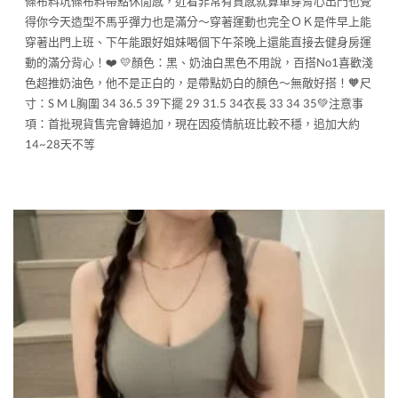
條布料坑條布料帶點休閒感，近看非常有質感就算單穿背心出門也覺
得你今天造型不馬乎彈力也是滿分～穿著運動也完全ＯＫ是件早上能
穿著出門上班、下午能跟好姐妹喝個下午茶晚上還能直接去健身房運
動的滿分背心！❤️ 💛顏色：黑、奶油白黑色不用說，百搭No1喜歡淺
色超推奶油色，他不是正白的，是帶點奶白的顏色～無敵好搭！🧡尺
寸：S M L胸圍 34 36.5 39下擺 29 31.5 34衣長 33 34 35💚注意事
項：首批現貨售完會轉追加，現在因疫情航班比較不穩，追加大約
14~28天不等