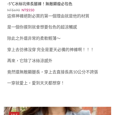
-5℃冰絲坑條長腿褲！無敵顯瘦必包色
NT$
690
NT$
550
這條神褲絕對必買的第一個理由就是他的材質
是一個你摸到就會想要包色的超涼觸感
除此之外還非常的柔軟輕薄～
穿上去彷彿沒穿 完全是夏天必備的神褲啊！！！
再來，它除了冰絲涼感外
竟然還無敵顯腿長，穿上去直接長高
10
公分不誇張
一穿就愛上，愛到天天都想穿！
SALE