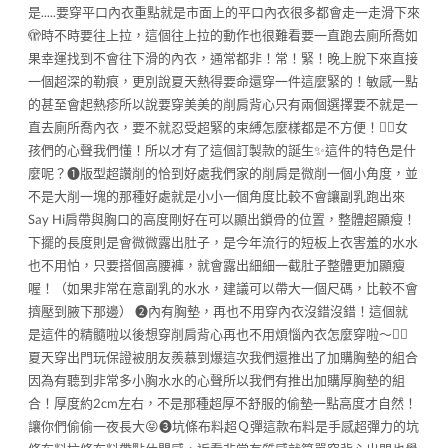
是.....要穿平口內衣重點就是市面上的平口內衣很多都會走一走滑下來
🫣時不時要往上拉，這個往上拉的動作也很難看要一直跑去廁所喬如
果幸運找到不會往下滑的內衣，通常都非！常！緊！晚上脫下來直接
一個超深的勒痕，更別說夏天熱得要命還穿一件這麼緊的！敏感一點
的甚至會起熱疹所以說要穿美美的削肩背心只有兩個選擇要不就是一
直去廁所喬內衣，要不就忍受超緊的束縛怎麼樣都是不方便！😮‍💨女
孩們的心聲我們懂！所以才有了這個訂製款的誕生✨這件的特色是什
麼呢？❶版型超讚削的恰到好處我們家的削肩是微削一個小角度，並
不是大削一塊的那種好處就是小小一個角度比較不會讓副乳跑出來
Say Hi肩帶與胸口的高度剛好在可以顯出鎖骨的位置，整體超顯瘦！
下擺的長度則是會微微露出肚子，是今年流行的短板上衣害羞的水水
也不用怕，只要搭個高腰褲，就會露出細細一截肚子整體更加顯瘦
喔！（如果非常在意副乳的水水，建議可以帶大一個尺碼，比較不會
擠壓到腋下那邊） ❷內有胸墊，再也不用穿內衣沒錯沒錯！這個就
是這件的精髓啦以後想穿削肩背心再也不用煩惱內衣怎麼穿啦～✌🏻
夏天穿出門玩保證被朋友羨慕到爆這次我們還推出了加購胸墊的組合
因為有聽到非常多小胸水水的心聲所以我們有推出加購厚胸墊的組
合！厚度約2cm左右，不是那種超厚不舒服的偷墊一點高度才自然！
讓你們偷偷一夜長大😝❸坑條布料超Ｑ彈這款布料是手感超彈力的坑