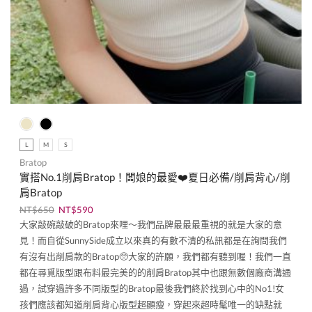
L
M
S
Bratop
實搭No.1削肩Bratop！闆娘的最愛❤️夏日必備/削肩背心/削
肩Bratop
NT$
650
NT$
590
大家敲碗敲破的Bratop來哩～我們品牌最最最重視的就是大家的意
見！而自從SunnySide成立以來真的有數不清的私訊都是在詢問我們
有沒有出削肩款的Bratop🥺大家的許願，我們都有聽到喔！我們一直
都在尋覓版型跟布料最完美的的削肩Bratop其中也跟無數個廠商溝通
過，試穿過許多不同版型的Bratop最後我們終於找到心中的No1!女
孩們應該都知道削肩背心版型超顯瘦，穿起來超時髦唯一的缺點就