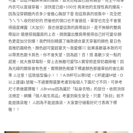
可愛，但這件翻牌率真的爆高！首先他裡面已經有胸墊，完全不用穿
內衣可以直接穿著， 涼快度已經+100分 再來他的支撐性真的爆高，
因為沒穿鋼圈內衣多少會擔心胸部下垂 但這款真的很集中，完全把
ㄋㄟㄋㄟ收的好好的 然後他的領口也不會過低，單穿也完全不會覺
得過度裸露（大加分） 我也很愛這款的肩帶設計，是不無聊的雙肩
帶設計 隨便搭個露肩的上衣，微微露出雙肩帶覺得自己好可愛😝顏
色更是加分到爆！我們特別精選了幾款適合夏天穿著的顏色 夏日色
首推奶霜綠色，顏色超可愛超夏天～我愛爆✌🏻 如果喜歡基本款的可
以帶黑色跟卡其色，你不會失望，因為超！百！搭 喜歡少女一點的
感覺，就大推草莓粉，穿上去無敵可愛🥰⚠️實穿照是穿奶霜綠喔！因
為光線的關係會有色差，實際顏色根據下標處顏色那邊單拍的會比較
準 ⚠️注意！這款版型偏小！！！A/B杯可以帶S號，C杯建議M號，D
以上建議L號喔～不過實際還要考慮到每個人下圍尺寸不同，可參考
尺寸表做選擇喔！ ⚠️Bratop因為屬於「貼身衣物」的部分，依照消保
法規定，網購「個人衛生用品」考量到衛生安全，只要「拆封」就不
能退換貨喔！ ⚠️因為不能退換貨，大家要仔細看好尺寸表再下標
喔！！