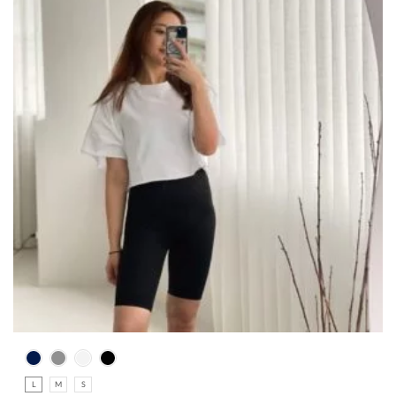
L
M
S