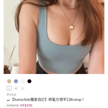
L
M
S
Bratop
🍳【SunnySide獨家自訂】時髦方領平口Bratop！
NT$
690
NT$
590