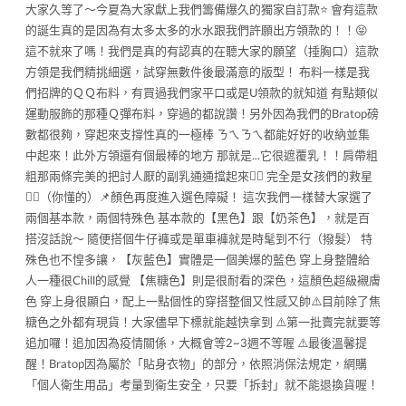
大家久等了～今夏為大家獻上我們籌備爆久的獨家自訂款⭐️ 會有這款
的誕生真的是因為有太多太多的水水跟我們許願出方領款的！！😝
這不就來了嗎！我們是真的有認真的在聽大家的願望（捶胸口）這款
方領是我們精挑細選，試穿無數件後最滿意的版型！ 布料一樣是我
們招牌的ＱＱ布料，有買過我們家平口或是U領款的就知道 有點類似
運動服飾的那種Ｑ彈布料，穿過的都說讚！另外因為我們的Bratop磅
數都很夠，穿起來支撐性真的一極棒 ㄋㄟㄋㄟ都能好好的收納並集
中起來！此外方領還有個最棒的地方 那就是...它很遮覆乳！！肩帶粗
粗那兩條完美的把討人厭的副乳通通擋起來👍🏻 完全是女孩們的救星
👌🏻（你懂的）📌顏色再度進入選色障礙！ 這次我們一樣替大家選了
兩個基本款，兩個特殊色 基本款的【黑色】跟【奶茶色】，就是百
搭沒話說～ 隨便搭個牛仔褲或是單車褲就是時髦到不行（撥髮） 特
殊色也不惶多讓，【灰藍色】實體是一個美爆的藍色 穿上身整體給
人一種很Chill的感覺 【焦糖色】則是很耐看的深色，這顏色超級襯膚
色 穿上身很顯白，配上一點個性的穿搭整個又性感又帥⚠️目前除了焦
糖色之外都有現貨！大家儘早下標就能越快拿到 ⚠️第一批賣完就要等
追加囉！追加因為疫情關係，大概會等2~3週不等喔 ⚠️最後溫馨提
醒！Bratop因為屬於「貼身衣物」的部分，依照消保法規定，網購
「個人衛生用品」考量到衛生安全，只要「拆封」就不能退換貨喔！