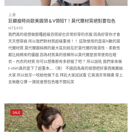
上身
巨顯瘦時尚歐美圓領＆V領短T！莫代爾材質絕對要包色
NT$
490
我們真的很想做那種超級百搭卻也非常好穿的衣服 因為好穿你才會
天天想穿麻 所以我們對材質超級重視！！ 這款使用的是高%數的莫
代爾材質 莫代爾跟純棉的最大區別就在於莫代爾的吸濕性、柔軟性
都比純棉來的優越 因為材質真的很棒所以莫代爾是很常使用在睡
衣、內衣的材質 你可以想像那有多舒服了吧？ 所以說吼 我們拿來做
t-shirt真的是下了超重本....（哭） 不過因為真的很想把好東西推薦給
大家 所以就牙一咬給他做下去 拜託大家試試看 它真滴非常親膚 穿上
去無敵Ｑ彈 一摸就會想包色喔不開玩笑
SALE