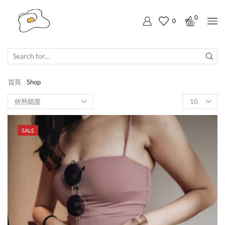
0
0
SEARCH
INPUT
首頁
Shop
SALE