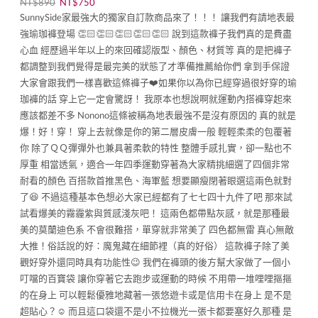
NT$
890
NT$
750
SunnySide家最強大的獨家自訂款商品來了！！！ 讓我們有請地表最
強瑜珈褲登場 👏🏻👏🏻👏🏻👏🏻👏🏻 說到這款褲子我們真的是費盡
心血 經歷過半年以上的來回確認版型、顏色、材質等 真的是把褲子
都調整到我們覺得是最完美的狀態了才準備推薦給你們 拿到手保證
大家會跟我們一樣喜歡這條褲子❤️如果你以為你已經穿過很好穿的瑜
珈褲的話 穿上它一定會驚訝！ 我原本也想說啊就運動內搭褲穿起來
應該都差不多 Nonono這條被稱為地表最強不是沒有原因的 真的就是
爆！好！穿！ 穿上去就像是你的第二層皮膚一般 輕輕柔柔的包覆著
你 除了ＱＱ彈彈外也兼具著柔軟的特性 整體手感扎實，卻一點也不
厚重 相當透氣，適合一年四季運動穿著為大家精挑細選了四個非常
耐看的顏色 百搭款首推黑色、海軍藍 想要顯瘦閉著眼選這兩色就對
了😆 不過這種基本色想必大家已經都有了七七四十九件了吧 那來試
試看爆美的霧霾紫與質感淺灰吧！ 這兩色都帶點灰感，就是那種最
美的莫蘭迪色系 不會很難搭，單穿就非常美了 四色都無雷 真心無敵
大推！俗話說的好：魔鬼藏在細節裡（真的好俗） 這款褲子除了美
觀好穿外還同時具有功能性😉 我們在褲頭的後方幫大家做了一個小
叮噹的百寶袋 讓你穿著它去跑步或運動的時候 不用帶一堆哩哩摳摳
的在身上 可以輕鬆優雅地藏著一張悠遊卡或是信用卡在身上 是不是
超貼心？☺️ 而且這口袋還不是小不拉機光一張卡都要塞好久那種 是