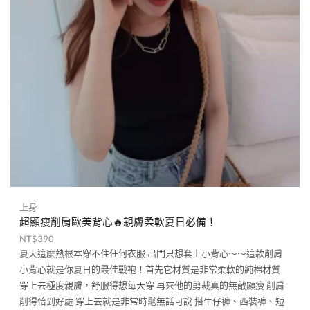
上身
超顯瘦削肩歐美背心🔥親膚柔軟夏日必備！
NT$
390
夏天這麼熱根本穿不住任何衣服 出門只想套上小背心～～這款削肩
小背心就是你夏日的最佳戰袍！首先它材質是非常柔軟的純棉材質
穿上去極度親膚，舒服得想每天穿 再來他的剪裁真的無敵顯瘦 削肩
削得恰到好處 穿上去就是非常時髦無話可說 搭牛仔褲、西裝褲、短