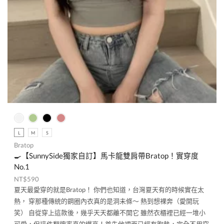
L
M
S
Bratop
🍳【SunnySide獨家自訂】馬卡龍雙肩帶Bratop！實穿度
No.1
NT$
590
夏天最愛穿的就是Bratop！ 你們也知道，台灣夏天有的時候實在太
熱， 穿那種傳統的鋼圈內衣真的是洞未條～ 熱到想裸奔（愛開玩
笑） 自從穿上這款後，幾乎天天都離不開它 雖然衣櫃裡已經一堆小