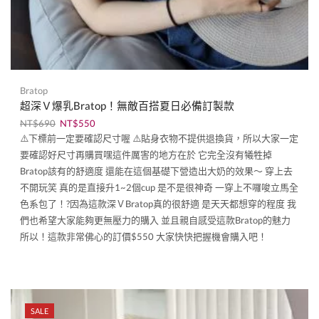
Bratop
超深Ｖ爆乳Bratop！無敵百搭夏日必備訂製款
NT$
690
NT$
550
⚠️下標前一定要確認尺寸喔 ⚠️貼身衣物不提供退換貨，所以大家一定
要確認好尺寸再購買嘿這件厲害的地方在於 它完全沒有犧牲掉
Bratop該有的舒適度 還能在這個基礎下營造出大奶的效果～ 穿上去
不開玩笑 真的是直接升1~2個cup 是不是很神奇 一穿上不囉唆立馬全
色系包了！?因為這款深ＶBratop真的很舒適 是天天都想穿的程度 我
們也希望大家能夠更無壓力的購入 並且親自感受這款Bratop的魅力
所以！這款非常佛心的訂價$550 大家快快把握機會購入吧！
SALE