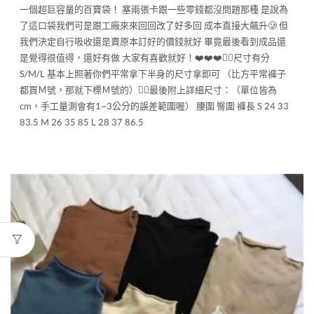
一個超巨容量的百寶袋！ 塞兩張卡跟一些零錢都沒問題那種 是說為
了這口袋我們可是跟工廠來來回回改了好多回 成本直接大飆升🥲 但
我們決定自行吸收還是賣原本訂好的價錢就好 畢竟最後看到成品還
是覺得很值得，還好有做 大家有喜歡就好！❤️❤️❤️👉🏻尺寸有分
S/M/L 基本上照著你們平常拿下半身的尺寸拿即可 （比方平常褲子
都買Ｍ號，那就下標Ｍ號的）👉🏻最後附上詳細尺寸：（單位皆為
cm，手工量測會有1~3公分的誤差範圍喔） 腰圍 臀圍 褲長 S 24 33
83.5 M 26 35 85 L 28 37 86.5