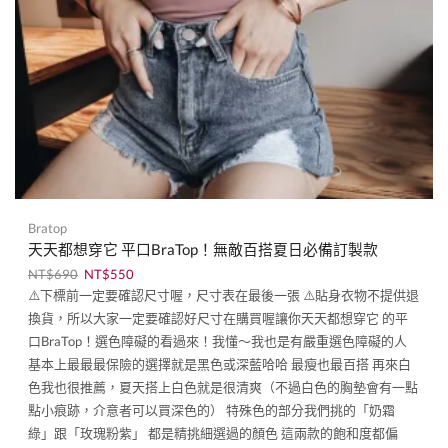
Bratop
天天都想穿它 平口BraTop！無敵百搭夏日必備訂製款
NT$
690
NT$
550
⚠️下標前一定要確認尺寸喔，尺寸表在最後一張 ⚠️貼身衣物不提供退
換貨，所以大家一定要確認好尺寸在購買喔讓你天天都想穿它 的平
口BraTop！選色障礙的看過來！我懂～我也是有嚴重選色障礙的人
基本上最最最保險的選擇就是黑色或深藍哈哈 最瘦也最百搭 再來白
色我也很推薦，夏天搭上白色就是很清爽（不過白色的胸墊會有一點
點小痕跡，介意者可以買深色的） 特殊色的部分我們挑的「奶霜
綠」跟「玫瑰粉紫」 都是精挑細選過的顏色 這兩款的飽和度都偏