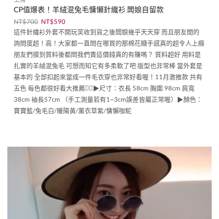
CP值爆表！羊絨混兔毛慵懶針織衫 闆娘自留款
NT$
700
NT$
590
這件針織衫外套不開玩笑收到貨之後闆娘幾乎天天穿 而且朋友間的
詢問度超！高！大家都一直問在哪買的那棉花糖手感真的超令人上癮
朋友們摸到質料後都問我們賣這價錢真的有賺嗎？ 質料超好 用料是
扎實的羊絨混兔毛 可想而知它有多柔軟了吧 版型也非常棒 當外套是
基本的 全部扣起來當成一件毛衣穿也非常好看喔！11月激推款 共有
五色 每色都很好看大推薦👍🏻▶︎尺寸：衣長 58cm 胸圍 98cm 肩寬
38cm 袖長57cm （手工測量若有1~3cm誤差皆屬正常喔）▶︎顏色：
寶寶藍/兔毛白/暖陽黃/薰衣草紫/慵懶咖駝