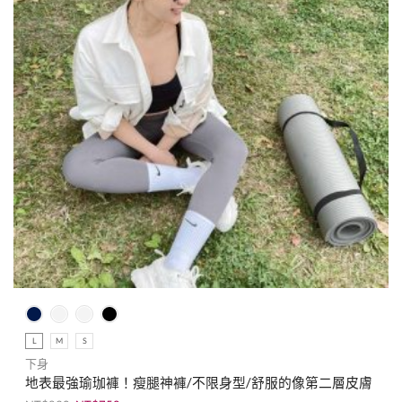
L
M
S
下身
地表最強瑜珈褲！瘦腿神褲/不限身型/舒服的像第二層皮膚