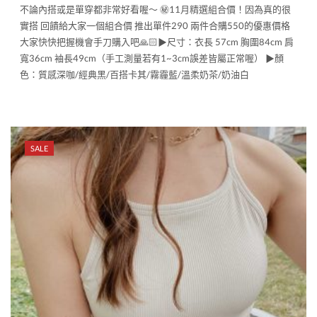
不論內搭或是單穿都非常好看喔～ ㊙️11月精選組合價！因為真的很
實搭 回饋給大家一個組合價 推出單件290 兩件合購550的優惠價格
大家快快把握機會手刀購入吧🙏🏻▶︎尺寸：衣長 57cm 胸圍84cm 肩
寬36cm 袖長49cm（手工測量若有1~3cm誤差皆屬正常喔） ▶︎顏
色：質感深咖/經典黑/百搭卡其/霧霾藍/溫柔奶茶/奶油白
SALE