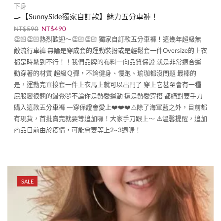
下身
🍳【SunnySide獨家自訂款】魅力五分車褲！
NT$
590
NT$
490
👏🏻👏🏻熱烈歡迎～👏🏻👏🏻 獨家自訂款五分車褲！這幾年超級無
敵流行車褲 無論是穿成套的運動裝扮或是輕鬆套一件Oversize的上衣
都是時髦到不行！！我們品牌的布料一向品質保證 就是非常適合運
動穿著的材質 超級Ｑ彈，不論健身、慢跑、瑜珈都沒問題 最棒的
是，運動完直接套一件上衣馬上就可以出門了 穿上它甚至會有一種
屁股變很翹的錯覺🤣不論你是熱愛運動 還是熱愛穿搭 都絕對要手刀
購入這款五分車褲 一穿保證會愛上❤️❤️❤️⚠️除了海軍藍之外，目前都
有現貨，首批賣完就要等追加囉！大家手刀跟上～ ⚠️溫馨提醒，追加
商品目前由於疫情，可能會要等上2~3週喔！
SALE